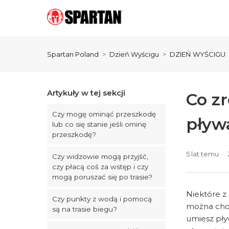
Spartan Poland
Dzień Wyścigu
DZIEŃ WYŚCIGU
Artykuły w tej sekcji
Co zr
Czy mogę ominąć przeszkodę
pływ
lub co się stanie jeśli ominę
przeszkodę?
5 lat temu
Czy widzowie mogą przyjść,
czy płacą coś za wstęp i czy
mogą poruszać się po trasie?
Niektóre z
Czy punkty z wodą i pomocą
można chod
są na trasie biegu?
umiesz pły