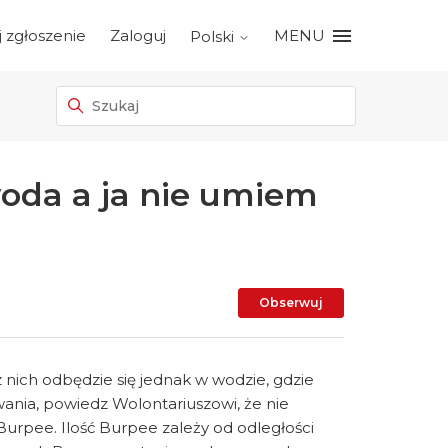
j zgłoszenie
Zaloguj
MENU
Polski
 woda a ja nie umiem
Jeszcze nikt 
Obserwuj
nich odbędzie się jednak w wodzie, gdzie
ania, powiedz Wolontariuszowi, że nie
Burpee. Ilość Burpee zależy od odległości