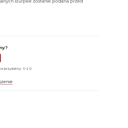
aganych Burpee zostanie podana przed
cny?
za przydatny: 0 z 0
szenie