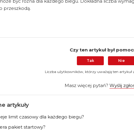
 może być różna dla każdego biegu. Dokładna liczba wym
b przeszkodą.
Czy ten artykuł był pomo
Tak
Nie
Liczba użytkowników, którzy uważają ten artykuł 
Masz więcej pytań?
Wyślij zgło
e artykuły
nieje limit czasowy dla każdego biegu?
era pakiet startowy?