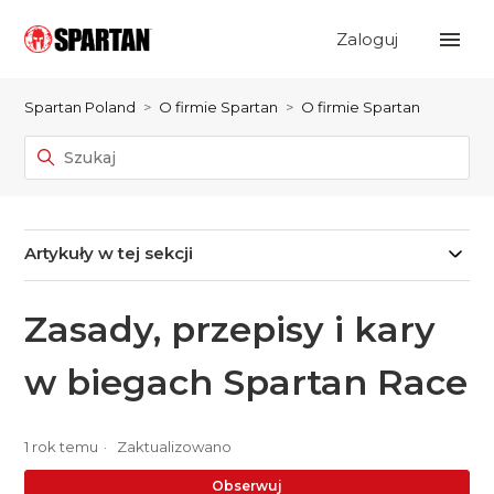
Zaloguj
Spartan Poland
O firmie Spartan
O firmie Spartan
Artykuły w tej sekcji
Zasady, przepisy i kary
w biegach Spartan Race
1 rok temu
Zaktualizowano
Je
Obserwuj