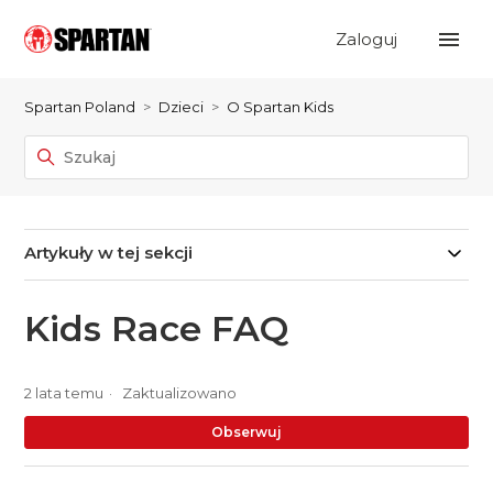
Zaloguj
Spartan Poland
Dzieci
O Spartan Kids
Artykuły w tej sekcji
Kids Race FAQ
2 lata temu
Zaktualizowano
Je
Obserwuj